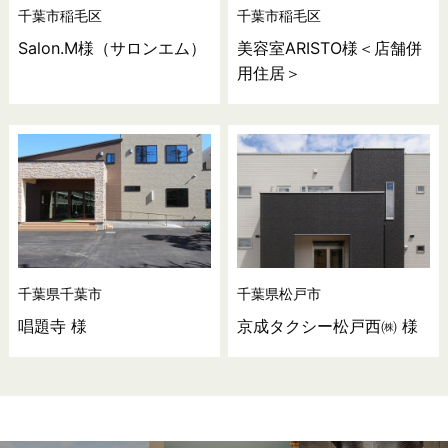
千葉市稲毛区
千葉市稲毛区
Salon.M様（サロンエム）
美容室ARISTO様＜店舗併
用住居＞
千葉県千葉市
千葉県松戸市
唱題寺 様
京成タクシー松戸西㈱ 様