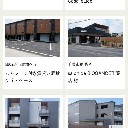
CasaFeLice
四街道市鹿放ケ丘
千葉市稲毛区
＜ガレージ付き賃貸＞鹿放
salon de BIOGANCE千葉
ケ丘・ベース
店 様