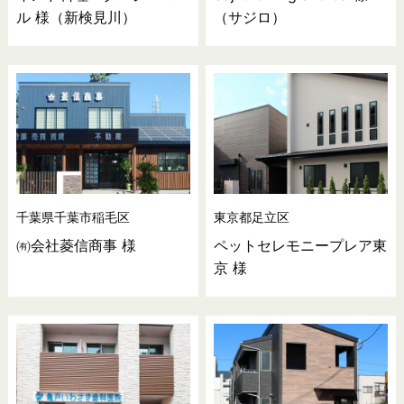
ル 様（新検見川）
（サジロ）
千葉県千葉市稲毛区
東京都足立区
㈲会社菱信商事 様
ペットセレモニープレア東
京 様