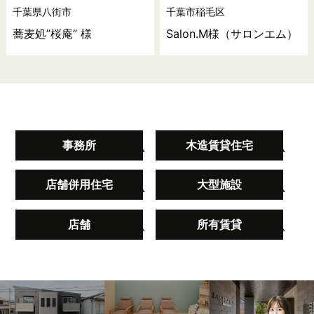
千葉県八街市
千葉市稲毛区
蕎麦処”桜庵” 様
Salon.M様（サロンエム）
事務所
木造賃貸住宅
店舗併用住宅
大型施設
店舗
所有賃貸